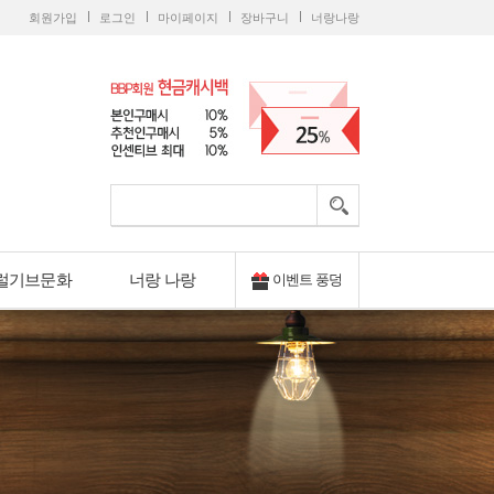
회원가입
로그인
마이페이지
장바구니
너랑나랑
럴기브문화
너랑 나랑
이벤트 풍덩