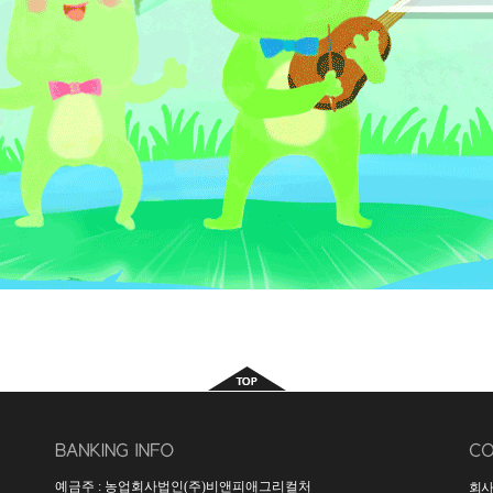
예금주 : 농업회사법인(주)비앤피애그리컬처
회사