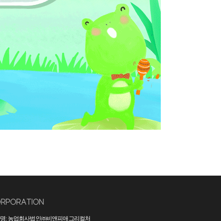
명: 농업회사법인㈜비앤피애그리컬처